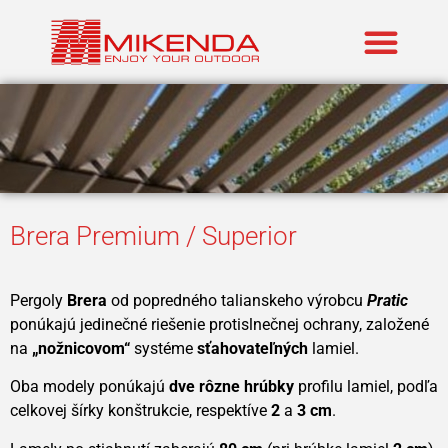
Zastúpené znač
Brera Premium / Superior
Pergoly
Brera
od popredného talianskeho výrobcu
Pratic
ponúkajú jedinečné riešenie protislnečnej ochrany, založené
na
„nožnicovom“
systéme
sťahovateľných
lamiel.
Oba modely ponúkajú
dve rôzne hrúbky
profilu lamiel, podľa
celkovej šírky konštrukcie, respektíve
2
a
3 cm
.