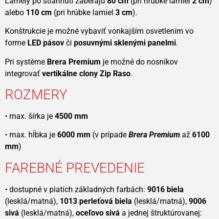
Lamely po stiahnutí zaberajú
80 cm
(pri hrúbke lamiel
2 cm
)
alebo
110 cm
(pri hrúbke lamiel
3 cm
).
Konštrukcie je možné vybaviť vonkajším osvetlením vo
forme
LED pásov
či
posuvnými sklenými panelmi
.
Pri systéme
Brera Premium
je možné do nosníkov
integrovať
vertikálne clony Zip Raso
.
ROZMERY
• max. šírka je
4500 mm
• max. hĺbka je
6000 mm
(v prípade
Brera Premium
až
6100
mm
)
FAREBNÉ PREVEDENIE
• dostupné v piatich základných farbách:
9016 biela
(lesklá/matná),
1013 perleťová biela
(lesklá/matná),
9006
sivá
(lesklá/matná),
oceľovo sivá
a jednej štruktúrovanej: