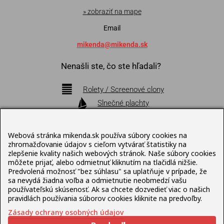
» zobraziť na mape
Email
mikenda@mikenda.sk
Nenašli ste, čo ste hľadali?
Rolety / Screenové clony
Slnečné plachty
Markízy
Pergoly
Webová stránka mikenda.sk používa súbory cookies na
Bioklimatické pergoly
zhromažďovanie údajov s cieľom vytvárať štatistiky na
zlepšenie kvality našich webových stránok. Naše súbory cookies
Slnečníky
môžete prijať, alebo odmietnuť kliknutím na tlačidlá nižšie.
Terasový nábytok
Predvolená možnosť "bez súhlasu" sa uplatňuje v prípade, že
sa nevydá žiadna voľba a odmietnutie neobmedzí vašu
používateľskú skúsenosť. Ak sa chcete dozvedieť viac o našich
Pravidlá ochrany osobných údajov
pravidlách používania súborov cookies kliknite na predvoľby.
Zásady ochrany osobných údajov