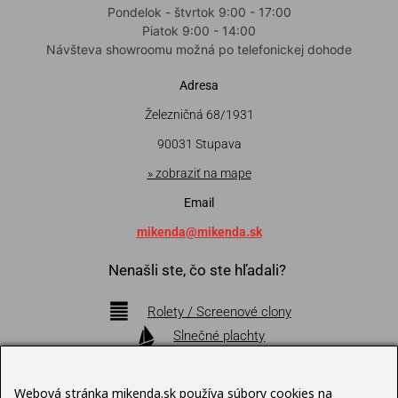
Pondelok - štvrtok 9:00 - 17:00
Piatok 9:00 - 14:00
Návšteva showroomu možná po telefonickej dohode
Adresa
Železničná 68/1931
90031 Stupava
» zobraziť na mape
Email
mikenda@mikenda.sk
Nenašli ste, čo ste hľadali?
Rolety / Screenové clony
Slnečné plachty
Markízy
Pergoly
Webová stránka mikenda.sk používa súbory cookies na