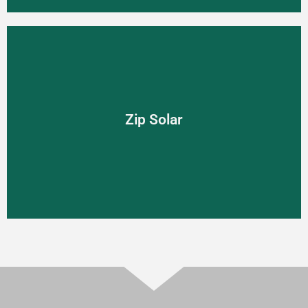
Zip Solar
Zip Solar
Screenová clona poháňaná slnečnou energiou