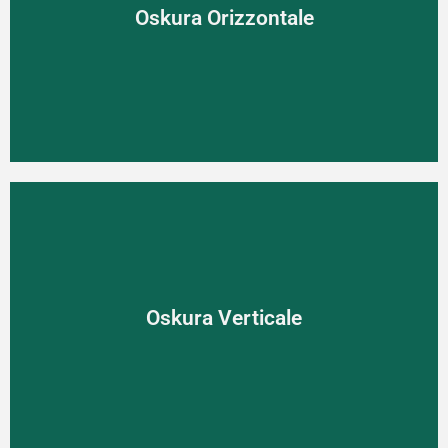
Oskura Orizzontale
Moderný spôsob tienenia Oskura Orizzontale dodá stavbe
skutočnú jedinečnosť.
Oskura Verticale
Oskura Verticale
Kombinácia tienenia a ochrany proti vlámaniu - Oskura
Verticale.