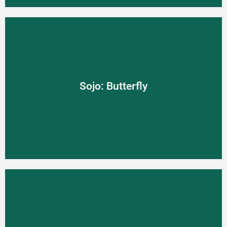
Sojo: Butterfly
Sojo: Butterfly
Multifunkčné exteriérové ležadlo