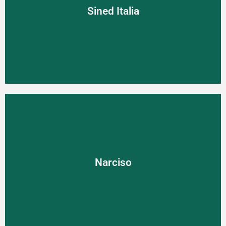
Sined Italia
Sined Italia
Široké portfólio ohrievačov talianskej výroby
Narciso
Narciso
Lamely sťahujúce sa tzv. "na oponu" zaberajú len 50%
oproti ostatným sťahovacím modelom