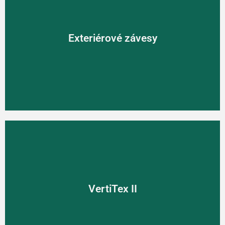
Exteriérové závesy
Exteriérové závesy
Exteriérové závesy od renomovaného výrobcu slnečných
plachiet - Soliday.
VertiTex II
VertiTex II
VertiTex II - screenové rolety od nemeckej spoločnosti
Weinor.