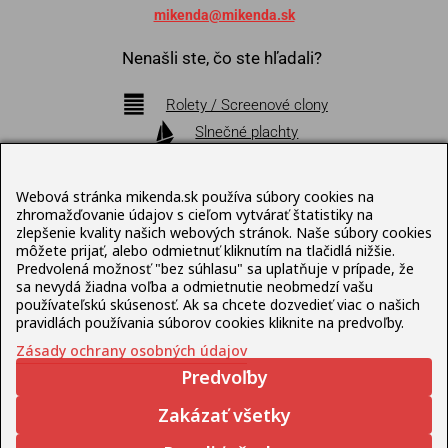
mikenda@mikenda.sk
Nenašli ste, čo ste hľadali?
Rolety / Screenové clony
Slnečné plachty
Markízy
Pergoly
Webová stránka mikenda.sk používa súbory cookies na
Bioklimatické pergoly
zhromažďovanie údajov s cieľom vytvárať štatistiky na
zlepšenie kvality našich webových stránok. Naše súbory cookies
Slnečníky
môžete prijať, alebo odmietnuť kliknutím na tlačidlá nižšie.
Terasový nábytok
Predvolená možnosť "bez súhlasu" sa uplatňuje v prípade, že
sa nevydá žiadna voľba a odmietnutie neobmedzí vašu
používateľskú skúsenosť. Ak sa chcete dozvedieť viac o našich
Pravidlá ochrany osobných údajov
pravidlách používania súborov cookies kliknite na predvoľby.
Zásady ochrany osobných údajov
© Mikenda Present 1992 – 2026 , web pripravil
Predvoľby
Lukáš
Šleboda
Zakázať všetky