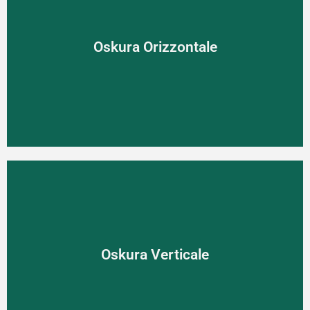
Oskura Orizzontale
Oskura Orizzontale
Moderný spôsob tienenia Oskura Orizzontale dodá stavbe
skutočnú jedinečnosť.
Oskura Verticale
Oskura Verticale
Kombinácia tienenia a ochrany proti vlámaniu - Oskura
Verticale.