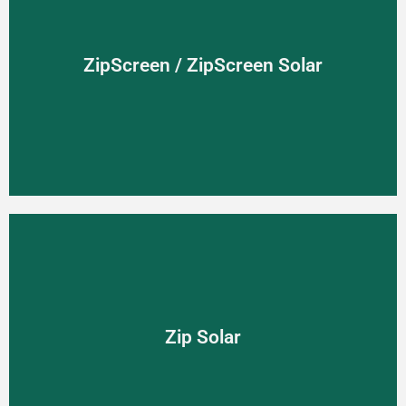
ZipScreen / ZipScreen Solar
ZipScreen / ZipScreen Solar
Zip Solar
Zip Solar
Screenová clona poháňaná slnečnou energiou