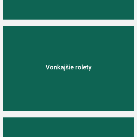
Vonkajšie rolety
Vonkajšie rolety
Štandardný typ tienenia hliníkovými lamelovými roletami