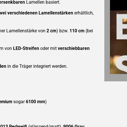
ersenkbaren
Lamellen basiert.
wei verschiedenen Lamellenstärken
erhältlich,
iner Lamellenstärke von
2 cm
) bzw.
110 cm
(bei
orm von
LED-Streifen
oder mit
verschiebbaren
den
in die Träger integriert werden.
remium
sogar
6100 mm
)
013 Perlweiß
(glänzend/matt),
9006 Grau