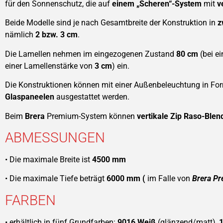
für den Sonnenschutz, die auf
einem „Scheren“-System
mit
v
Beide Modelle sind je nach Gesamtbreite der Konstruktion in
z
nämlich
2 bzw.
3 cm
.
Die Lamellen nehmen im eingezogenen Zustand
80 cm
(bei e
einer Lamellenstärke von
3 cm
) ein.
Die Konstruktionen können mit einer Außenbeleuchtung in F
Glaspaneelen
ausgestattet werden.
Beim
Brera
Premium-System können
vertikale Zip Raso-Blen
ABMESSUNGEN
• Die maximale Breite ist
4500 mm
• Die maximale Tiefe beträgt
6000 mm (
im Falle von
Brera P
FARBEN
• erhältlich in fünf Grundfarben:
9016 Weiß
(glänzend/matt),
1