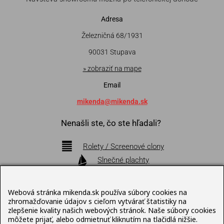
Adresa
Železničná 68/1931
90031 Stupava
» zobraziť na mape
Email
mikenda@mikenda.sk
Nenašli ste, čo ste hľadali?
Rolety / Screenové clony
Slnečné plachty
Markízy
Pergoly
Webová stránka mikenda.sk používa súbory cookies na
Bioklimatické pergoly
zhromažďovanie údajov s cieľom vytvárať štatistiky na
zlepšenie kvality našich webových stránok. Naše súbory cookies
Slnečníky
môžete prijať, alebo odmietnuť kliknutím na tlačidlá nižšie.