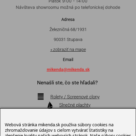
Piatok 9:00 - 14:00
Návšteva showroomu možná po telefonickej dohode
Adresa
Železničná 68/1931
90031 Stupava
» zobraziť na mape
Email
mikenda@mikenda.sk
Nenašli ste, čo ste hľadali?
Rolety / Screenové clony
Slnečné plachty
Markízy
Pergoly
Webová stránka mikenda.sk používa súbory cookies na
Bioklimatické pergoly
zhromažďovanie údajov s cieľom vytvárať štatistiky na
zlepšenie kvality našich webových stránok. Naše súbory cookies