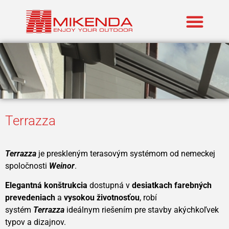
Zastúpené znač
Terrazza
Terrazza
je preskleným terasovým systémom od nemeckej
spoločnosti
Weinor
.
Elegantná konštrukcia
dostupná v
desiatkach farebných
prevedeniach
a
vysokou životnosťou
, robí
systém
Terrazza
ideálnym riešením pre stavby akýchkoľvek
typov a dizajnov.