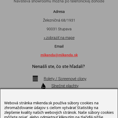
Návšteva showroomu možná po telefonickej dohode
Adresa
Železničná 68/1931
90031 Stupava
» zobraziť na mape
Email
mikenda@mikenda.sk
Nenašli ste, čo ste hľadali?
Rolety / Screenové clony
Slnečné plachty
Markízy
Pergoly
Webová stránka mikenda.sk používa súbory cookies na
Bioklimatické pergoly
zhromažďovanie údajov s cieľom vytvárať štatistiky na
zlepšenie kvality našich webových stránok. Naše súbory cookies
Slnečníky
môžete prijať, alebo odmietnuť kliknutím na tlačidlá nižšie.