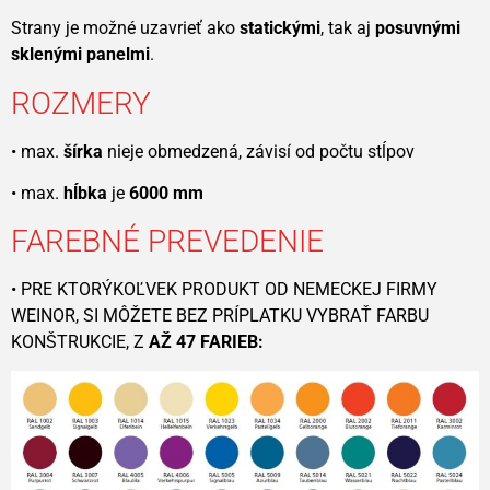
Strany je možné uzavrieť ako
statickými
, tak aj
posuvnými
sklenými panelmi
.
ROZMERY
• max.
šírka
nieje obmedzená, závisí od počtu stĺpov
• max.
hĺbka
je
6000 mm
FAREBNÉ PREVEDENIE
• PRE KTORÝKOĽVEK PRODUKT OD NEMECKEJ FIRMY
WEINOR, SI MÔŽETE BEZ PRÍPLATKU VYBRAŤ FARBU
KONŠTRUKCIE, Z
AŽ 47 FARIEB: