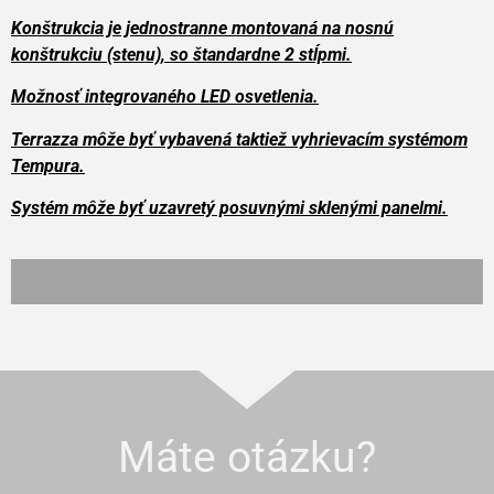
Konštrukcia je jednostranne montovaná na nosnú
konštrukciu (stenu), so štandardne 2 stĺpmi.
Možnosť integrovaného LED osvetlenia.
Terrazza môže byť vybavená taktiež vyhrievacím systémom
Tempura.
Systém môže byť uzavretý posuvnými sklenými panelmi.
Máte otázku?