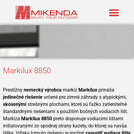
Zastúpené znač
Markilux 8850
Prestížny
nemecký výrobca
markíz
Markilux
prináša
jedinečné riešenie
určené pre zimné záhrady s atypickými,
skosenými
strešnými plochami, ktoré sú ťažko zatieniteľné
štandardnými riešeniami s použitím bočných vodiacich líšt.
Markíza
Markilux 8850
preto disponuje vodiacimi lištami
inštalovanými zo spodnej strany kazety, do ktorej sa navíja
látka. Vďaka tomuto riešeniu je možné
zapustiť vodiace lišty