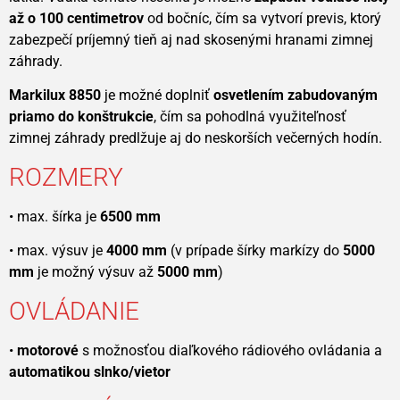
až o 100 centimetrov
od bočníc, čím sa vytvorí previs, ktorý
zabezpečí príjemný tieň aj nad skosenými hranami zimnej
záhrady.
Markilux 8850
je možné doplniť
osvetlením zabudovaným
priamo do konštrukcie
, čím sa pohodlná využiteľnosť
zimnej záhrady predlžuje aj do neskorších večerných hodín.
ROZMERY
• max. šírka je
6500 mm
• max. výsuv je
4000 mm
(v prípade šírky markízy do
5
000
mm
je možný výsuv až
5
000 mm
)
OVLÁDANIE
•
motorové
s možnosťou diaľkového rádiového ovládania a
automatikou slnko/vietor