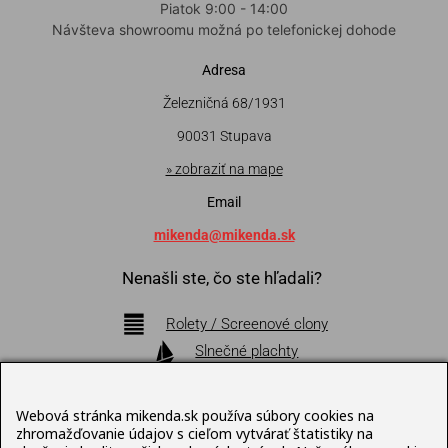
Piatok 9:00 - 14:00
Návšteva showroomu možná po telefonickej dohode
Adresa
Železničná 68/1931
90031 Stupava
» zobraziť na mape
Email
mikenda@mikenda.sk
Nenašli ste, čo ste hľadali?
Rolety / Screenové clony
Slnečné plachty
Markízy
Pergoly
Webová stránka mikenda.sk používa súbory cookies na
Bioklimatické pergoly
zhromažďovanie údajov s cieľom vytvárať štatistiky na