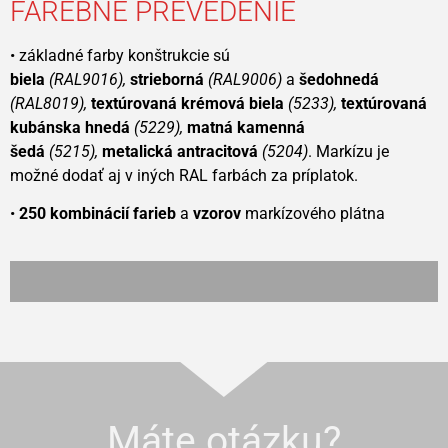
FAREBNÉ PREVEDENIE
• základné farby konštrukcie sú
biela
(RAL9016),
strieborná
(RAL9006)
a
šedohnedá
(RAL8019),
textúrovaná krémová biela
(5233),
textúrovaná
kubánska hnedá
(5229),
matná kamenná
šedá
(5215),
metalická antracitová
(5204)
. Markízu je
možné dodať aj v iných RAL farbách za príplatok.
•
250 kombinácií farieb
a
vzorov
markízového plátna
Máte otázku?