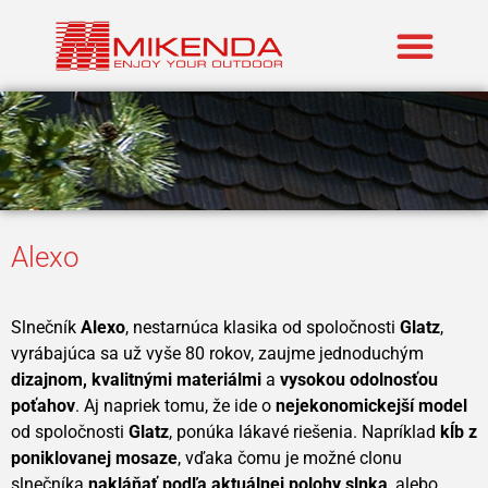
Zastúpené znač
Alexo
Slnečník
Alexo
, nestarnúca klasika od spoločnosti
Glatz
,
vyrábajúca sa už vyše 80 rokov, zaujme jednoduchým
dizajnom, kvalitnými materiálmi
a
vysokou odolnosťou
poťahov
. Aj napriek tomu, že ide o
nejekonomickejší model
od spoločnosti
Glatz
, ponúka lákavé riešenia. Napríklad
kĺb z
poniklovanej mosaze
, vďaka čomu je možné clonu
slnečníka
nakláňať podľa aktuálnej polohy slnka
, alebo