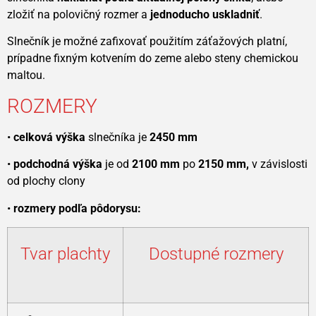
zložiť na polovičný rozmer a
jednoducho uskladniť
.
Slnečník je možné zafixovať použitím záťažových platní,
prípadne fixným kotvením do zeme alebo steny chemickou
maltou.
ROZMERY
•
celková výška
slnečníka je
2450 mm
•
podchodná výška
je od
2100 mm
po
2150 mm,
v závislosti
od plochy clony
•
rozmery podľa pôdorysu:
Tvar plachty
Dostupné rozmery