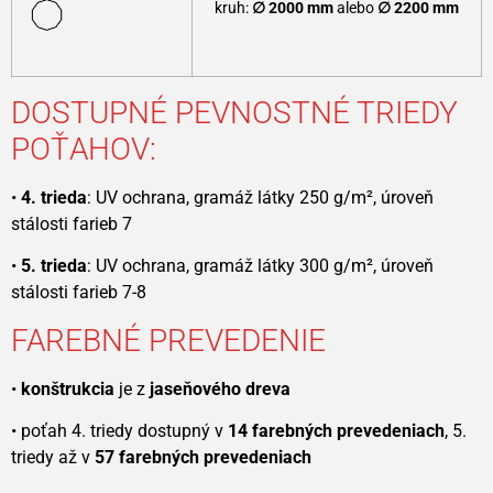
kruh:
∅ 20
00 mm
alebo
∅ 2200 mm
DOSTUPNÉ PEVNOSTNÉ TRIEDY
POŤAHOV:
•
4. trieda
: UV ochrana, gramáž látky 250 g/m², úroveň
stálosti farieb 7
•
5. trieda
: UV ochrana, gramáž látky 300 g/m², úroveň
stálosti farieb 7-8
FAREBNÉ PREVEDENIE
•
konštrukcia
je z
jaseňového dreva
• poťah 4. triedy dostupný v
14 farebných prevedeniach
, 5.
triedy až v
57 farebných prevedeniach