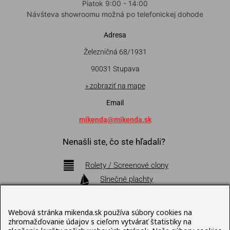
Piatok 9:00 - 14:00
Návšteva showroomu možná po telefonickej dohode
Adresa
Železničná 68/1931
90031 Stupava
» zobraziť na mape
Email
mikenda@mikenda.sk
Nenašli ste, čo ste hľadali?
Rolety / Screenové clony
Slnečné plachty
Markízy
Pergoly
Webová stránka mikenda.sk používa súbory cookies na
Bioklimatické pergoly
zhromažďovanie údajov s cieľom vytvárať štatistiky na