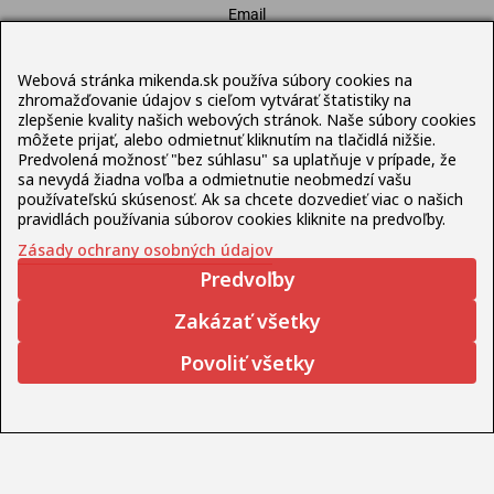
Email
mikenda@mikenda.sk
Webová stránka mikenda.sk používa súbory cookies na
Nenašli ste, čo ste hľadali?
zhromažďovanie údajov s cieľom vytvárať štatistiky na
zlepšenie kvality našich webových stránok. Naše súbory cookies
môžete prijať, alebo odmietnuť kliknutím na tlačidlá nižšie.
Rolety / Screenové clony
Predvolená možnosť "bez súhlasu" sa uplatňuje v prípade, že
sa nevydá žiadna voľba a odmietnutie neobmedzí vašu
Slnečné plachty
používateľskú skúsenosť. Ak sa chcete dozvedieť viac o našich
Markízy
pravidlách používania súborov cookies kliknite na predvoľby.
Pergoly
Zásady ochrany osobných údajov
Bioklimatické pergoly
Predvoľby
Slnečníky
Zakázať všetky
Terasový nábytok
Povoliť všetky
Pravidlá ochrany osobných údajov
© Mikenda Present 1992 – 2026 , web pripravil
Lukáš
Šleboda