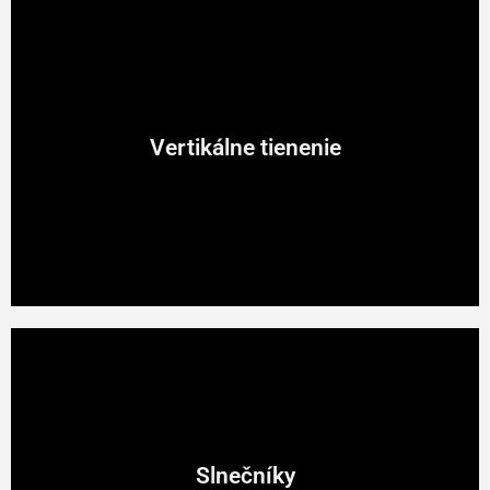
Vertikálne tienenie
Vertikálne tienenie
Zvislé rolovacie tienenie a exteriérové závesy
Slnečníky
Slnečníky