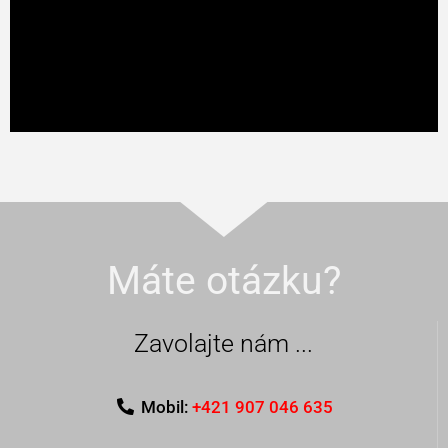
Široká ponuka
slnečníkov
rôznych typov a rozmerov.
Máte otázku?
Zavolajte nám ...
Mobil:
+421 907 046 635