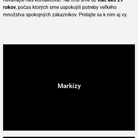
rokov
, počas ktorých sme uspokojili potreby veľkého
množstva spokojných zákazníkov. Pridajte sa k nim aj vy.
Markízy
Markízy
- kazetové markízy, polokazetové markízy,
Markízy
terasové markízy, fasádne markízy, markízy so sklopnými
ramenami, markízolety, markízové prístrešky, markízy pre
zimné záhrady.