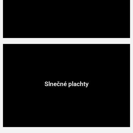
terás
súčasnosti. Odraz slnečného žiarenia a
odvetrávanie
tieneného priestoru
zároveň.
Slnečné plachty
Slnečné plachty
Moderný a štýlový spôsob tienenia vychádzajúci z
jachtárskych technológií.