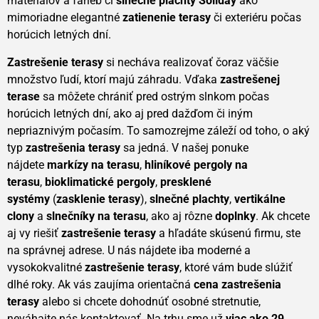
materiálov a farieb či
slnečné plachty
Soliday
ako
mimoriadne elegantné
zatienenie terasy
či exteriéru počas
horúcich letných dní.
Zastrešenie terasy
si necháva realizovať čoraz väčšie
množstvo ľudí, ktorí majú záhradu. Vďaka
zastrešenej
terase
sa môžete chrániť pred ostrým slnkom počas
horúcich letných dní, ako aj pred dažďom či iným
nepriaznivým počasím. To samozrejme záleží od toho, o aký
typ
zastrešenia terasy
sa jedná. V našej ponuke
nájdete
markízy na terasu
,
hliníkové pergoly na
terasu
,
bioklimatické pergoly
,
presklené
systémy
(
zasklenie terasy
),
slnečné plachty
,
vertikálne
clony
a
slnečníky na terasu
, ako aj rôzne
doplnky
. Ak chcete
aj vy riešiť
zastrešenie terasy
a hľadáte skúsenú firmu, ste
na správnej adrese. U nás nájdete iba moderné a
vysokokvalitné
zastrešenie terasy
, ktoré vám bude slúžiť
dlhé roky. Ak vás zaujíma orientačná
cena zastrešenia
terasy
alebo si chcete dohodnúť osobné stretnutie,
neváhajte nás kontaktovať. Na trhu sme už
viac ako 29