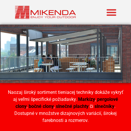
Zastúpené znač
Naozaj široký sortiment tieniacej techniky dokáže vykryť
aj veľmi špecifické požiadavky.
Markízy
,
pergolové
clony
,
bočné clony
,
slnečné plachty
či
slnečníky
.
Dostupné v množstve dizajnových variácií, širokej
farebnosti a rozmerov.