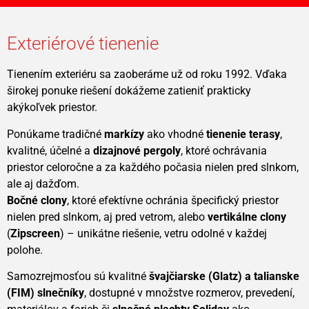
Exteriérové tienenie
Tienením exteriéru sa zaoberáme už od roku 1992. Vďaka
širokej ponuke riešení dokážeme zatieniť prakticky
akýkoľvek priestor.
Ponúkame tradičné
markízy
ako vhodné
tienenie terasy
,
kvalitné, účelné a
dizajnové
pergoly
, ktoré ochrávania
priestor celoročne a za každého počasia nielen pred slnkom,
ale aj dažďom.
Bočné clony
, ktoré efektívne ochránia špecifický priestor
nielen pred slnkom, aj pred vetrom, alebo
vertikálne clony
(
Zipscreen
) – unikátne riešenie, vetru odolné v každej
polohe.
Samozrejmosťou sú kvalitné
švajčiarske (
Glatz
) a talianske
(
FIM
)
slnečníky
, dostupné v množstve rozmerov, prevedení,