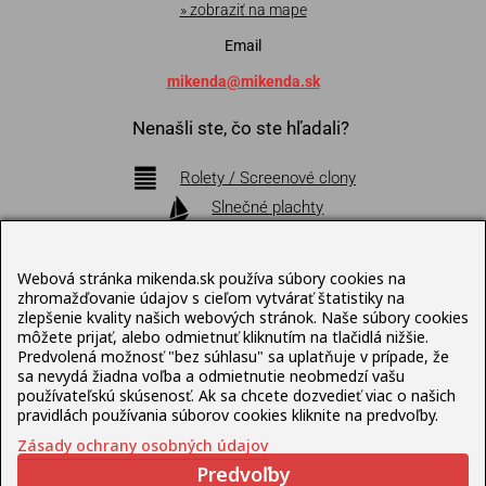
» zobraziť na mape
Email
mikenda@mikenda.sk
Nenašli ste, čo ste hľadali?
Rolety / Screenové clony
Slnečné plachty
Markízy
Pergoly
Webová stránka mikenda.sk používa súbory cookies na
Bioklimatické pergoly
zhromažďovanie údajov s cieľom vytvárať štatistiky na
zlepšenie kvality našich webových stránok. Naše súbory cookies
Slnečníky
môžete prijať, alebo odmietnuť kliknutím na tlačidlá nižšie.
Terasový nábytok
Predvolená možnosť "bez súhlasu" sa uplatňuje v prípade, že
sa nevydá žiadna voľba a odmietnutie neobmedzí vašu
používateľskú skúsenosť. Ak sa chcete dozvedieť viac o našich
Pravidlá ochrany osobných údajov
pravidlách používania súborov cookies kliknite na predvoľby.
Zásady ochrany osobných údajov
© Mikenda Present 1992 – 2026 , web pripravil
Lukáš
Predvoľby