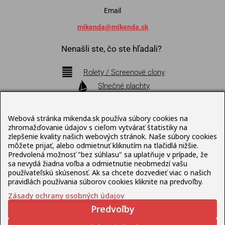
Email
mikenda@mikenda.sk
Nenašli ste, čo ste hľadali?
Rolety / Screenové clony
Slnečné plachty
Markízy
Pergoly
Webová stránka mikenda.sk používa súbory cookies na
Bioklimatické pergoly
zhromažďovanie údajov s cieľom vytvárať štatistiky na
zlepšenie kvality našich webových stránok. Naše súbory cookies
Slnečníky
môžete prijať, alebo odmietnuť kliknutím na tlačidlá nižšie.
Terasový nábytok
Predvolená možnosť "bez súhlasu" sa uplatňuje v prípade, že
sa nevydá žiadna voľba a odmietnutie neobmedzí vašu
používateľskú skúsenosť. Ak sa chcete dozvedieť viac o našich
Pravidlá ochrany osobných údajov
pravidlách používania súborov cookies kliknite na predvoľby.
Zásady ochrany osobných údajov
© Mikenda Present 1992 – 2026 , web pripravil
Predvoľby
Lukáš
Šleboda