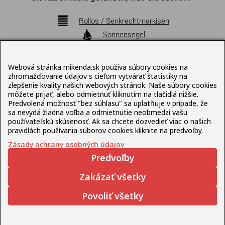
Rollos / Senkrechtmarkisen
Sonnensegel
Markisen
Pergolen
Webová stránka mikenda.sk používa súbory cookies na
Bioklimatische Pergolen
zhromažďovanie údajov s cieľom vytvárať štatistiky na
zlepšenie kvality našich webových stránok. Naše súbory cookies
Sonnenschirme
môžete prijať, alebo odmietnuť kliknutím na tlačidlá nižšie.
Terrassenmöbel
Predvolená možnosť "bez súhlasu" sa uplatňuje v prípade, že
sa nevydá žiadna voľba a odmietnutie neobmedzí vašu
používateľskú skúsenosť. Ak sa chcete dozvedieť viac o našich
Datenschutz-Bestimmungen
pravidlách používania súborov cookies kliknite na predvoľby.
Zásady ochrany osobných údajov
© Mikenda Present 1992 – 2026 , Web erstellt von
Predvoľby
Lukáš
Šleboda
Zakázať všetky
Povoliť všetky
Deutsch
Slovenčina