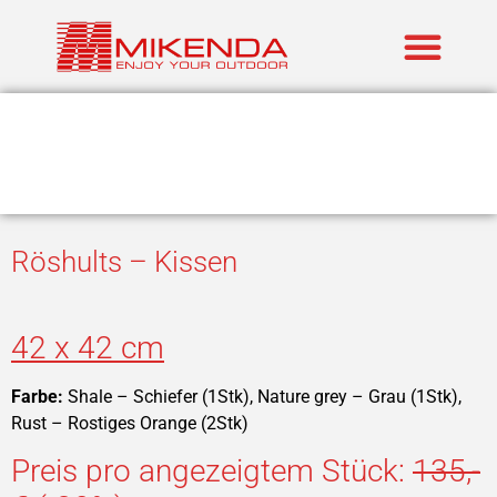
Realisierte P
Marken im An
Röshults – Kissen
42 x 42 cm
Farbe:
Shale – Schiefer (1Stk), Nature grey – Grau (1Stk),
Rust – Rostiges Orange (2Stk)
Preis pro angezeigtem Stück:
135,-