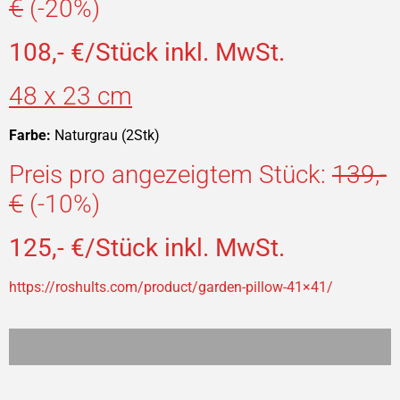
€
(-20%)
108,- €/Stück inkl. MwSt.
48 x 23 cm
Farbe:
Naturgrau (2Stk)
Preis pro angezeigtem Stück:
139,-
€
(-10%)
125,- €/Stück inkl. MwSt.
https://roshults.com/product/garden-pillow-41×41/