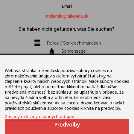
Email
mikenda@mikenda.sk
Sie haben nicht gefunden, was Sie suchen?
Rollos / Senkrechtmarkisen
Sonnensegel
Markisen
Pergolen
Webová stránka mikenda.sk používa súbory cookies na
Bioklimatische Pergolen
zhromažďovanie údajov s cieľom vytvárať štatistiky na
zlepšenie kvality našich webových stránok. Naše súbory cookies
Sonnenschirme
môžete prijať, alebo odmietnuť kliknutím na tlačidlá nižšie.
Terrassenmöbel
Predvolená možnosť "bez súhlasu" sa uplatňuje v prípade, že
sa nevydá žiadna voľba a odmietnutie neobmedzí vašu
používateľskú skúsenosť. Ak sa chcete dozvedieť viac o našich
Datenschutz-Bestimmungen
pravidlách používania súborov cookies kliknite na predvoľby.
Zásady ochrany osobných údajov
© Mikenda Present 1992 – 2026 , Web erstellt von
Predvoľby
Lukáš
Šleboda