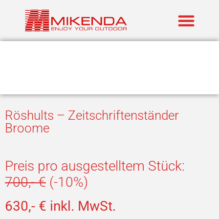
Realisierte P
Marken im An
Röshults – Zeitschriftenständer
Broome
Preis pro ausgestelltem Stück:
700,- €
(-10%)
630,- € inkl. MwSt.