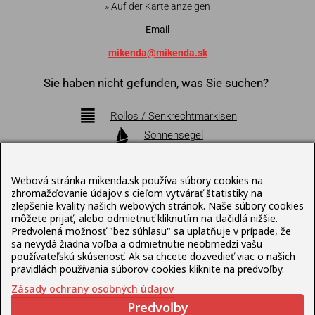
» Auf der Karte anzeigen
Email
mikenda@mikenda.sk
Sie haben nicht gefunden, was Sie suchen?
Rollos / Senkrechtmarkisen
Sonnensegel
Markisen
Pergolen
Webová stránka mikenda.sk používa súbory cookies na
Bioklimatische Pergolen
zhromažďovanie údajov s cieľom vytvárať štatistiky na
zlepšenie kvality našich webových stránok. Naše súbory cookies
Sonnenschirme
môžete prijať, alebo odmietnuť kliknutím na tlačidlá nižšie.
Terrassenmöbel
Predvolená možnosť "bez súhlasu" sa uplatňuje v prípade, že
sa nevydá žiadna voľba a odmietnutie neobmedzí vašu
používateľskú skúsenosť. Ak sa chcete dozvedieť viac o našich
Datenschutz-Bestimmungen
pravidlách používania súborov cookies kliknite na predvoľby.
Zásady ochrany osobných údajov
Predvoľby
© Mikenda Present 1992 – 2026 , Web erstellt von
Lukáš