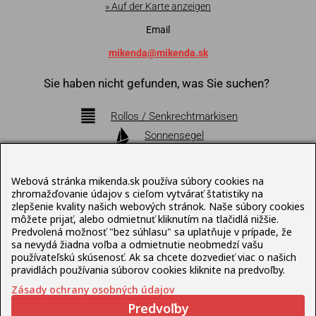
» Auf der Karte anzeigen
Email
mikenda@mikenda.sk
Sie haben nicht gefunden, was Sie suchen?
Rollos / Senkrechtmarkisen
Sonnensegel
Markisen
Pergolen
Webová stránka mikenda.sk používa súbory cookies na
Bioklimatische Pergolen
zhromažďovanie údajov s cieľom vytvárať štatistiky na
zlepšenie kvality našich webových stránok. Naše súbory cookies
Sonnenschirme
môžete prijať, alebo odmietnuť kliknutím na tlačidlá nižšie.
Terrassenmöbel
Predvolená možnosť "bez súhlasu" sa uplatňuje v prípade, že
sa nevydá žiadna voľba a odmietnutie neobmedzí vašu
používateľskú skúsenosť. Ak sa chcete dozvedieť viac o našich
Datenschutz-Bestimmungen
pravidlách používania súborov cookies kliknite na predvoľby.
Zásady ochrany osobných údajov
Predvoľby
© Mikenda Present 1992 – 2026 , Web erstellt von
Lukáš