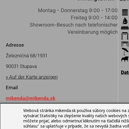
Montag - Donnerstag 9:00 - 17:00
Freitag 9:00 - 14:00
Showroom-Besuch nach telefonischer
Vereinbarung möglich
Adresse
Železničná 68/1931
90031 Stupava
Da
» Auf der Karte anzeigen
Email
mikenda@mikenda.sk
Webová stránka mikenda.sk používa súbory cookies na 
vytvárať štatistiky na zlepšenie kvality našich webových
© Mikenda Present 1992 –
môžete prijať, alebo odmietnuť kliknutím na tlačidlá ni
súhlasu" sa uplatňuje v prípade, že sa nevydá žiadna v