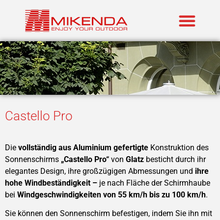
Realisierte P
Marken im An
Castello Pro
Die
vollständig aus Aluminium gefertigte
Konstruktion des
Sonnenschirms
„Castello Pro“
von
Glatz
besticht durch ihr
elegantes Design, ihre großzügigen Abmessungen und
ihre
hohe Windbeständigkeit –
je nach Fläche der Schirmhaube
bei
Windgeschwindigkeiten von 55 km/h bis zu 100 km/h
.
Sie können den Sonnenschirm befestigen, indem Sie ihn mit