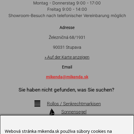
Montag - Donnerstag 9:00 - 17:00
Freitag 9:00 - 14:00
Showroom-Besuch nach telefonischer Vereinbarung möglich
Adresse
Železničná 68/1931
90031 Stupava
» Auf der Karte anzeigen
Email
mikenda@mikenda.sk
Sie haben nicht gefunden, was Sie suchen?
Rollos / Senkrechtmarkisen
Sonnensegel
Markisen
Pergolen
Webová stránka mikenda.sk používa súbory cookies na