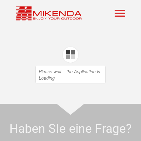
Realisierte P
Marken im An
Haben SIe eine Frage?